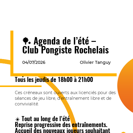
🏓 Agenda de l’été –
Club Pongiste Rochelais
📅 Ouverture de la salle
04/07/2026
Olivier Tanguy
Tous les mardis de 18h00 à 21h00 sauf le
14 juillet
Tous les jeudis de 18h00 à 21h00
Ces créneaux sont ouverts aux licenciés pour des
séances de jeu libre, d’entraînement libre et de
convivialité.
☀️ Tout au long de l’été
Reprise progressive des entraînements.
Accueil des nouveaux joueurs souhaitant