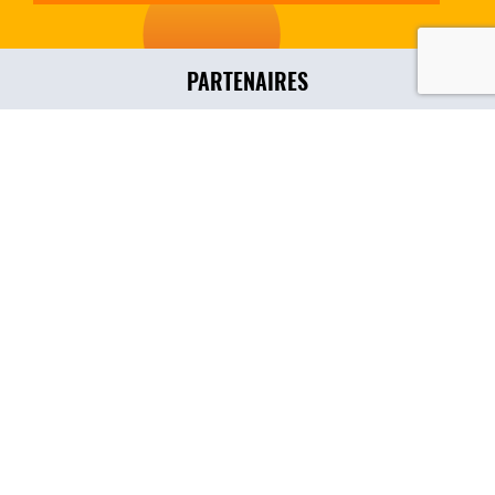
PARTENAIRES
SUIVEZ-NOUS
MÉDIAS
Vidéos
Galerie
Formulaires Achat &
Remboursement