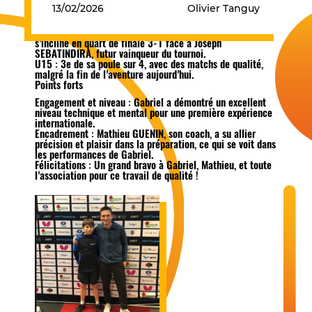
Bilan de Gabriel TRAMONTI
13/02/2026
Olivier Tanguy
U13 : 1er de sa poule pour sa première sortie
internationale, une entrée en matière remarquable ! Il
s’incline en quart de finale 3-1 face à Joseph
SEBATINDIRA, futur vainqueur du tournoi.
U15 : 3e de sa poule sur 4, avec des matchs de qualité,
malgré la fin de l’aventure aujourd’hui.
Points forts
Engagement et niveau : Gabriel a démontré un excellent
niveau technique et mental pour une première expérience
internationale.
Encadrement : Mathieu GUENIN, son coach, a su allier
précision et plaisir dans la préparation, ce qui se voit dans
les performances de Gabriel.
Félicitations : Un grand bravo à Gabriel, Mathieu, et toute
l’association pour ce travail de qualité !